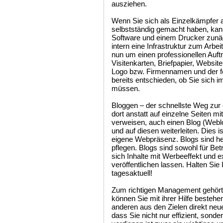
ausziehen.
Wenn Sie sich als Einzelkämpfer
selbstständig gemacht haben, kan
Software und einem Drucker zunä
intern eine Infrastruktur zum Arbei
nun um einen professionellen Auft
Visitenkarten, Briefpapier, Webs
Logo bzw. Firmennamen und der f
bereits entschieden, ob Sie sich i
müssen.
Bloggen – der schnellste Weg zu
dort anstatt auf einzelne Seiten mit
verweisen, auch einen Blog (Weblo
und auf diesen weiterleiten. Dies i
eigene Webpräsenz. Blogs sind he
pflegen. Blogs sind sowohl für Betr
sich Inhalte mit Werbeeffekt und
veröffentlichen lassen. Halten Sie 
tagesaktuell!
Zum richtigen Management gehört 
können Sie mit ihrer Hilfe besteh
anderen aus den Zielen direkt neu
dass Sie nicht nur effizient, sonde