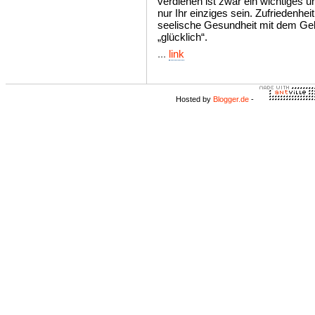
verdienen ist zwar ein wichtiges und
nur Ihr einziges sein. Zufriedenhei
seelische Gesundheit mit dem Ge
„glücklich“.
...
link
Hosted by
Blogger.de
-